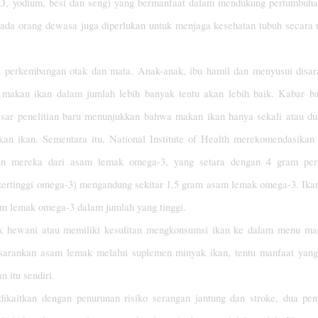
 D, yodium, besi dan seng) yang bermanfaat dalam mendukung pertumbuh
, pada orang dewasa juga diperlukan untuk menjaga kesehatan tubuh secar
k perkembangan otak dan mata. Anak-anak, ibu hamil dan menyusui disa
, makan ikan dalam jumlah lebih banyak tentu akan lebih baik. Kabar b
sar penelitian baru menunjukkan bahwa makan ikan hanya sekali atau du
n ikan. Sementara itu, National Institute of Health merekomendasikan
ian mereka dari asam lemak omega-3, yang setara dengan 4 gram per 
tertinggi omega-3) mengandung sekitar 1,5 gram asam lemak omega-3. Ikan
sam lemak omega-3 dalam jumlah yang tinggi.
k hewani atau memiliki kesulitan mengkonsumsi ikan ke dalam menu m
sarankan asam lemak melalui suplemen minyak ikan, tentu manfaat yan
 itu sendiri.
dikaitkan dengan penurunan risiko serangan jantung dan stroke, dua pe