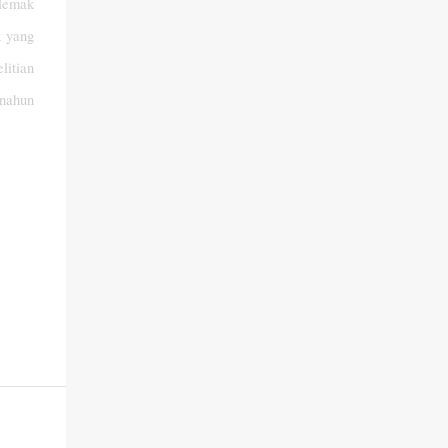
 lemak
k yang
litian
enahun