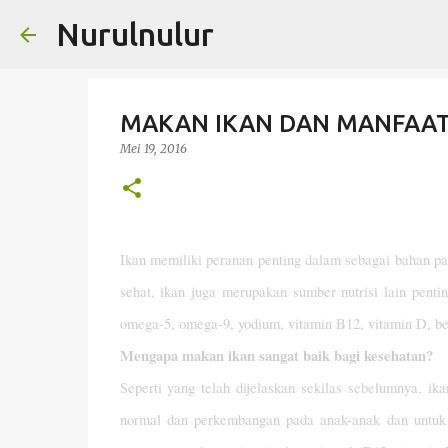
Nurulnulur
MAKAN IKAN DAN MANFAAT
Mei 19, 2016
Ikan memiliki peranan penting dalam sebagai bahan p
sehat, ikan juga merupakan sumber nutrisi lain pent
omega-5, omega-9, yodium, vitamin B12, vitamin D, bes
Mengapa makan ikan sangat baik bagi kesehatan?
Seperti yang telah dijelaskan sekilas sebelumnya, i
normal dan perkembangan pada anak-anak dan untu