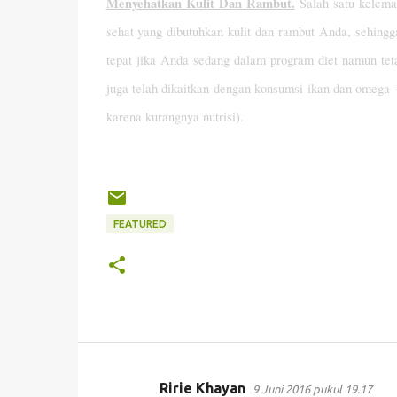
Menyehatkan Kulit Dan Rambut.
Salah satu kelema
sehat yang dibutuhkan kulit dan rambut Anda, sehin
tepat jika Anda sedang dalam program diet namun teta
juga telah dikaitkan dengan konsumsi ikan dan omega -
karena kurangnya nutrisi).
FEATURED
Ririe Khayan
9 Juni 2016 pukul 19.17