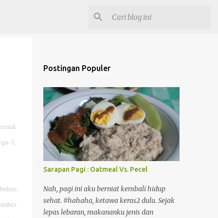
Postingan Populer
 lemak
ega-3,
Sarapan Pagi : Oatmeal Vs. Pecel
mbuhan
Nah, pagi ini aku berniat kembali hidup
sehat. #hahaha, ketawa keras2 dulu. Sejak
umber
lepas lebaran, makananku jenis dan