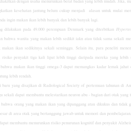
 diakitkan dengan usaha menurunkan berat badan yang lebih mudah. Jika, m
gkatkan kesehatan jantung belum cukup menjadi alasan untuk mulai me
nda ingin makan ikan lebih banyak dan lebih banyak lagi.
Hyperte
ng dilakukan pada 49.000 perempuan Denmark yang diterbitkan
n bahwa wanita yang makan lebih sedikit iakn atau tidak sama sekali me
makan ikan sedikitnya sekali seminggu. Selain itu, para peneliti men
isiko penyakit tiga kali lipat lebih tinggi daripada mereka yang lebih 
n bahwa makan ikan tinggi omega-3 dapat memangkas kadar lemak jahat
ntung lebih rendah.
 baru yang disajikan di Radiological Society of pertemuan tahunan di A
 sekali dapat membantu melestarikan neuron abu - bagian dari otak yang t
 bahwa orang yang makan ikan yang dipanggang atau dikukus dan tidak 
 besar di area otak yang bertanggung jawab untuk memori dan pembelajaran
dapat membantu menurunkan risiko penurunan kognitif dan penyakit Alzhei