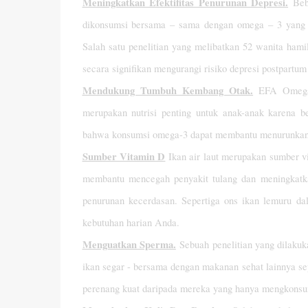
Meningkatkan Efektifitas Penurunan Depresi.
Bebe
dikonsumsi bersama – sama dengan omega – 3 yang ber
Salah satu penelitian yang melibatkan 52 wanita ha
secara signifikan mengurangi risiko depresi postpartu
Mendukung Tumbuh Kembang Otak.
EFA Omega-3
merupakan nutrisi penting untuk anak-anak karena 
bahwa konsumsi omega-3 dapat membantu menurunka
Sumber Vitamin D
Ikan air laut merupakan sumber vi
membantu mencegah penyakit tulang dan meningkatka
penurunan kecerdasan. Sepertiga ons ikan lemuru d
kebutuhan harian Anda.
Menguatkan Sperma.
Sebuah penelitian yang dilak
ikan segar - bersama dengan makanan sehat lainnya se
perenang kuat daripada mereka yang hanya mengkonsu