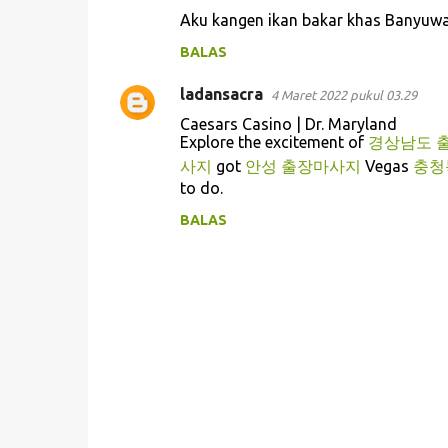
K
Aku kangen ikan bakar khas Banyuwa
o
BALAS
m
e
ladansacra
4 Maret 2022 pukul 03.29
n
Caesars Casino | Dr. Maryland
t
Explore the excitement of
경상남도 
사지
got
안성 출장마사지
Vegas
충청
a
to do.
r
BALAS