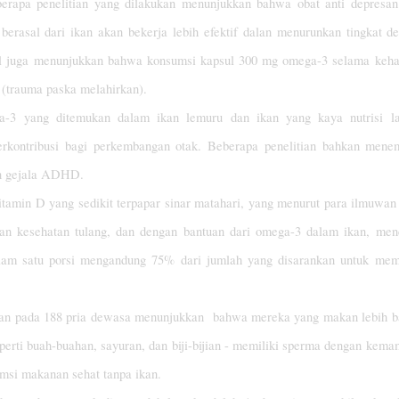
rapa penelitian yang dilakukan menunjukkan bahwa obat anti depresan
asal dari ikan akan bekerja lebih efektif dalan menurunkan tingkat de
mil juga menunjukkan bahwa konsumsi kapsul 300 mg omega-3 selama keh
m (trauma paska melahirkan).
 yang ditemukan dalam ikan lemuru dan ikan yang kaya nutrisi la
berkontribusi bagi perkembangan otak. Beberapa penelitian bahkan men
n gejala ADHD.
tamin D yang sedikit terpapar sinar matahari, yang menurut para ilmuwan
n kesehatan tulang, dan dengan bantuan dari omega-3 dalam ikan, me
alam satu porsi mengandung 75% dari jumlah yang disarankan untuk me
ukan pada 188 pria dewasa menunjukkan bahwa mereka yang makan lebih 
perti buah-buahan, sayuran, dan biji-bijian - memiliki sperma dengan kem
msi makanan sehat tanpa ikan.