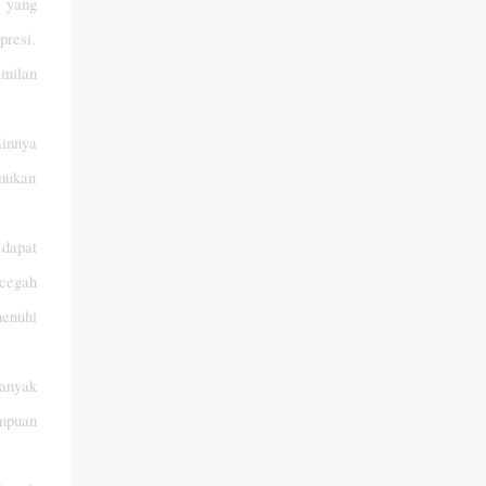
 yang
presi.
amilan
innya
emukan
 dapat
ncegah
menuhi
banyak
ampuan