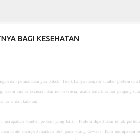
Langsung ke konten utama
NYA BAGI KESEHATAN
angan dan pemenuhan gizi pokok. Tidak hanya menjadi sumber protein dan
ing, asam amino esensial dan non esensia, asam lemak rantai panjang om
i, zinc dan kalsium.
kan merupakan sumber protein yang baik . Protein diperlukan untuk pertu
k membantu mempertahankan otot pada orang dewasa. Ikan merupakan s