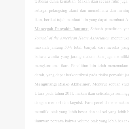
terbesar dunia kematian. Makan ikan secara rutin juga
sebagai pelangsing alami dan memelihara dan menin
ikan, berikut tujuh manfaat lain yang dapat membuat A
Mencegah Penyakit Jantung:
Sebuah penelitian ya
Journal of the American Heart Association
menunjuka
masalah jantung 50% lebih banyak dari mereka yang 
bahwa wanita yang jarang makan ikan juga memiliki r
mengkonsumsi ikan. Penelitian lain telah menemuka
darah, yang dapat berkontribusi pada risiko penyakit ja
Mengurangi Risiko Alzheimer.
Menurut sebuah studi
Utara pada tahun 2011, makan ikan setidaknya seminggu
dengan memori dan kognisi. Para peneliti menemukan
memiliki otak yang lebih besar dan sel-sel yang lebih
ilmuwan percaya bahwa volume otak yang lebih besar 